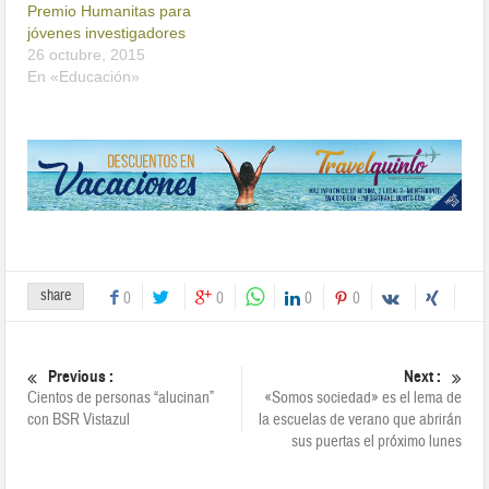
Premio Humanitas para
jóvenes investigadores
26 octubre, 2015
En «Educación»
share
0
0
0
0
Previous :
Next :
Cientos de personas “alucinan”
«Somos sociedad» es el lema de
con BSR Vistazul
la escuelas de verano que abrirán
sus puertas el próximo lunes