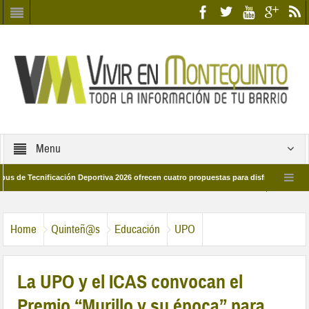
Menu
ecnificación Deportiva 2026 ofrecen cuatro propuestas para disfrutar del deporte e
 28 de marzo por las calles del barrio
Candidatos/as entidad Quinteña 2026
Home
Quinteñ@s
Educación
UPO
La UPO y el ICAS convocan el
Premio “Murillo y su época” para