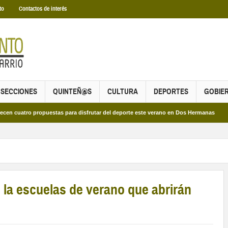
to
Contactos de interés
SECCIONES
QUINTEÑ@S
CULTURA
DEPORTES
GOBIE
o propuestas para disfrutar del deporte este verano en Dos Hermanas
Más de 
la escuelas de verano que abrirán