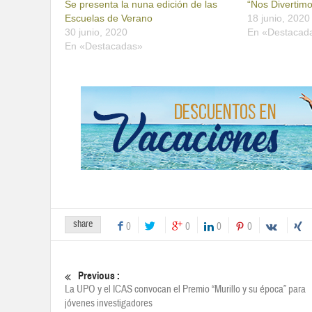
Se presenta la nuna edición de las
“Nos Divertim
Escuelas de Verano
18 junio, 2020
30 junio, 2020
En «Destacad
En «Destacadas»
share
0
0
0
0
Previous :
La UPO y el ICAS convocan el Premio “Murillo y su época” para
jóvenes investigadores