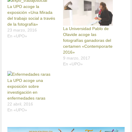
La UPO acoge la
exposición «Una Mirada
del trabajo social a través
de la fotografía»
La Universidad Pablo de
23 marzo, 2016
Olavide acoge las
En «UPO»
fotografías ganadoras del
certamen «Contemporarte
2016»
9 marzo, 2017
En «UPO»
La UPO acoge una
exposición sobre
investigación en
enfermedades raras
22 abril, 2016
En «UPO»