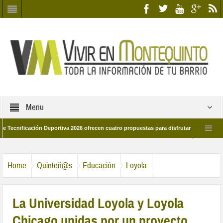
Menu
cación Deportiva 2026 ofrecen cuatro propuestas para disfrutar del deporte este v
 marzo por las calles del barrio
Candidatos/as entidad Quinteña 2026
Home
Quinteñ@s
Educación
Loyola
La Universidad Loyola y Loyola
Chicago unidas por un proyecto