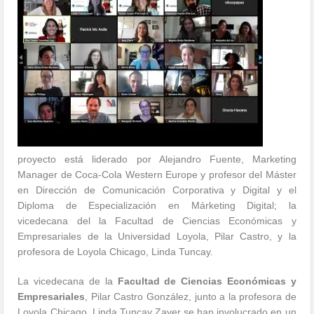
proyecto está liderado por Alejandro Fuente, Marketing
Manager de Coca-Cola Western Europe y profesor del Máster
en Dirección de Comunicación Corporativa y Digital y el
Diploma de Especialización en Márketing Digital; la
vicedecana del la Facultad de Ciencias Económicas y
Empresariales de la Universidad Loyola, Pilar Castro, y la
profesora de Loyola Chicago, Linda Tuncay.
La vicedecana de la
Facultad de Ciencias Económicas y
Empresariales
, Pilar Castro González, junto a la profesora de
Loyola Chicago, Linda Tuncay Zayer se han involucrado en un