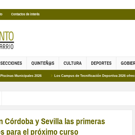
to
Contactos de interés
SECCIONES
QUINTEÑ@S
CULTURA
DEPORTES
GOBIE
cipales 2026
Los Campus de Tecnificación Deportiva 2026 ofrecen cuatro pro
n Córdoba y Sevilla las primeras
s para el próximo curso