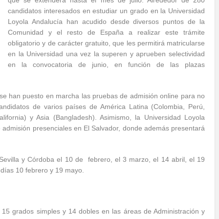
que se extenderá hasta el mes de julio. Alrededor de 280
candidatos interesados en estudiar un grado en la Universidad
Loyola Andalucía han acudido desde diversos puntos de la
Comunidad y el resto de España a realizar este trámite
obligatorio y de carácter gratuito, que les permitirá matricularse
en la Universidad una vez la superen y aprueben selectividad
en la convocatoria de junio, en función de las plazas
se han puesto en marcha las pruebas de admisión online para no
andidatos de varios países de América Latina (Colombia, Perú,
fornia) y Asia (Bangladesh). Asimismo, la Universidad Loyola
e admisión presenciales en El Salvador, donde además presentará
evilla y Córdoba el 10 de febrero, el 3 marzo, el 14 abril, el 19
os días 10 febrero y 19 mayo.
r 15 grados simples y 14 dobles en las áreas de Administración y