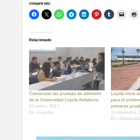
Comparte esto:
Relacionado
Comienzan las pruebas de admisión
Loyola inicia 
de la Universidad Loyola Andalucía
para el próxim
25 enero, 2017
primeras prue
En «Loyola»
11 diciembre,
En «Destacad