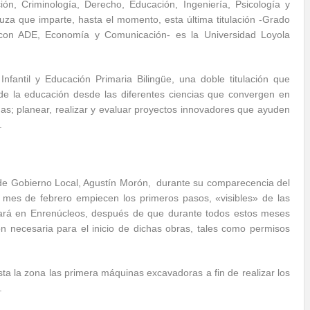
n, Criminología, Derecho, Educación, Ingeniería, Psicología y
uza que imparte, hasta el momento, esta última titulación -Grado
 con ADE, Economía y Comunicación- es la Universidad Loyola
fantil y Educación Primaria Bilingüe, una doble titulación que
de la educación desde las diferentes ciencias que convergen en
mas; planear, realizar y evaluar proyectos innovadores que ayuden
.
de Gobierno Local, Agustín Morón, durante su comparecencia del
s mes de febrero empiecen los primeros pasos, «visibles» de las
icará en Enrenúcleos, después de que durante todos estos meses
n necesaria para el inicio de dichas obras, tales como permisos
a la zona las primera máquinas excavadoras a fin de realizar los
.