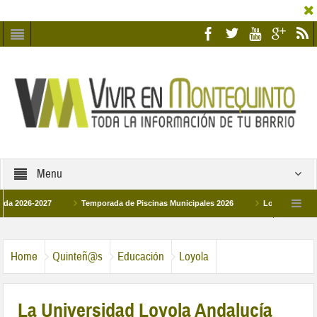
Menu
-2027
Temporada de Piscinas Municipales 2026
Los Campus de Tecnific
2026
La hermanadad Humildad y Pilar de Montequinto procesionará el día 28 de
Home
Quinteñ@s
Educación
Loyola
La Universidad Loyola Andalucía