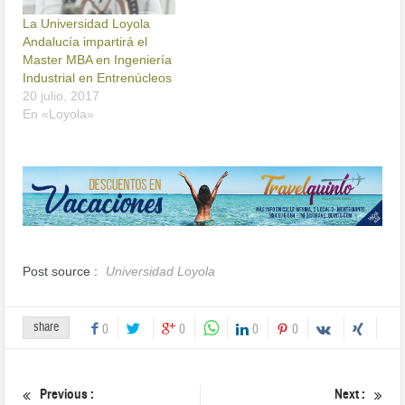
La Universidad Loyola
Andalucía impartirá el
Master MBA en Ingeniería
Industrial en Entrenúcleos
20 julio, 2017
En «Loyola»
Post source :
Universidad Loyola
share
0
0
0
0
Previous :
Next :