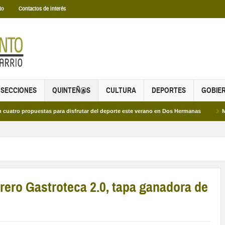
to
Contactos de interés
SECCIONES
QUINTEÑ@S
CULTURA
DEPORTES
GOBIE
opuestas para disfrutar del deporte este verano en Dos Hermanas
Más de dos 
rero Gastroteca 2.0, tapa ganadora de