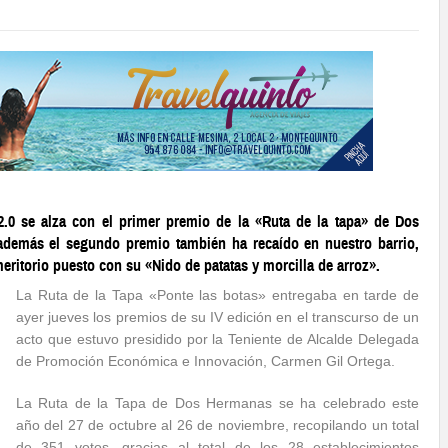
.0 se alza con el primer premio de la «Ruta de la tapa» de Dos
además el segundo premio también ha recaído en nuestro barrio,
itorio puesto con su «Nido de patatas y morcilla de arroz».
La Ruta de la Tapa «Ponte las botas» entregaba en tarde de
ayer jueves los premios de su IV edición en el transcurso de un
acto que estuvo presidido por la Teniente de Alcalde Delegada
de Promoción Económica e Innovación, Carmen Gil Ortega.
La Ruta de la Tapa de Dos Hermanas se ha celebrado este
año del 27 de octubre al 26 de noviembre, recopilando un total
de 351 votos, gracias al total de los 28 establecimientos