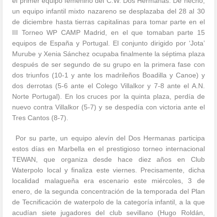
el primer equipo femenino del C.W. Dos Hermanas. De hecho,
un equipo infantil mixto nazareno se desplazaba del 28 al 30
de diciembre hasta tierras capitalinas para tomar parte en el
III Torneo WP CAMP Madrid, en el que tomaban parte 15
equipos de España y Portugal. El conjunto dirigido por ‘Jota’
Murube y Xenia Sánchez ocupaba finalmente la séptima plaza
después de ser segundo de su grupo en la primera fase con
dos triunfos (10-1 y ante los madrileños Boadilla y Canoe) y
dos derrotas (5-6 ante el Colego Villalkor y 7-8 ante el A.N.
Norte Portugal). En los cruces por la quinta plaza, perdía de
nuevo contra Villalkor (5-7) y se despedía con victoria ante el
Tres Cantos (8-7).
Por su parte, un equipo alevín del Dos Hermanas participa
estos días en Marbella en el prestigioso torneo internacional
TEWAN, que organiza desde hace diez años en Club
Waterpolo local y finaliza este viernes. Precisamente, dicha
localidad malagueña era escenario este miércoles, 3 de
enero, de la segunda concentración de la temporada del Plan
de Tecnificación de waterpolo de la categoría infantil, a la que
acudían siete jugadores del club sevillano (Hugo Roldán,