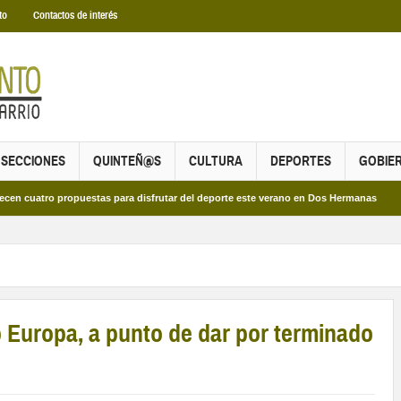
to
Contactos de interés
SECCIONES
QUINTEÑ@S
CULTURA
DEPORTES
GOBIE
o propuestas para disfrutar del deporte este verano en Dos Hermanas
Más de 
 Europa, a punto de dar por terminado