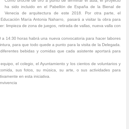
Como broche de oro a punto de terminar el aula, el proyecto
ha sido incluido en el Pabellón de España de la Bienal de
Venecia de arquitectura de este 2018. Por otra parte, el
 Educación María Antonia Naharro, pasará a visitar la obra para
er: limpieza de zona de juegos, retirada de vallas, nueva valla con
0 a 14:30 horas habrá una nueva convocatoria para hacer labores
ntura, para que todo quede a punto para la visita de la Delegada.
 diferentes bebidas y comidas que cada asistente aportará para
quipo, el colegio, el Ayuntamiento y los cientos de voluntarios y
omida, sus fotos, su música, su arte, o sus actividades para
ivamente en esta iniciativa.
nvivencia