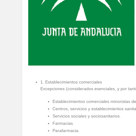
1. Establecimientos comerciales
Excepciones (considerados esenciales, y por tanto
Establecimientos comerciales minoristas de
Centros, servicios y establecimientos sanita
Servicios sociales y sociosanitarios.
Farmacias.
Parafarmacia.