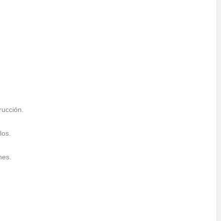
rucción.
los.
nes.