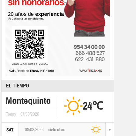
EL TIEMPO
Montequinto
24℃
Today
07/08/2026
08/08/2026
cielo claro
SAT