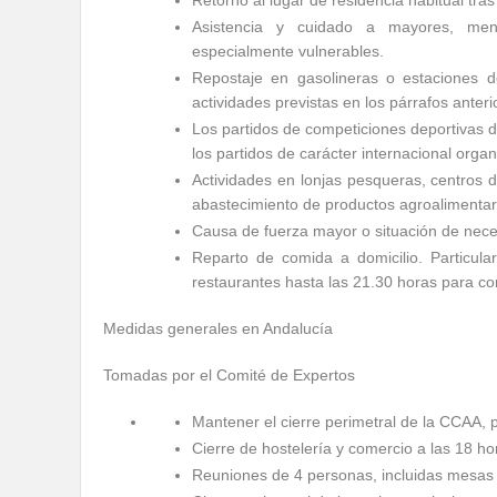
Retorno al lugar de residencia habitual tras
Asistencia y cuidado a mayores, men
especialmente vulnerables.
Repostaje en gasolineras o estaciones de
actividades previstas en los párrafos anteri
Los partidos de competiciones deportivas de
los partidos de carácter internacional org
Actividades en lonjas pesqueras, centros 
abastecimiento de productos agroalimentar
Causa de fuerza mayor o situación de nece
Reparto de comida a domicilio. Particul
restaurantes hasta las 21.30 horas para c
Medidas generales en Andalucía
Tomadas por el Comité de Expertos
Mantener el cierre perimetral de la CCAA, po
Cierre de hostelería y comercio a las 18 ho
Reuniones de 4 personas, incluidas mesas 