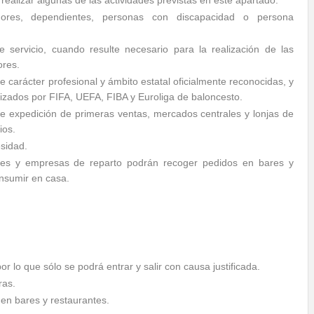
 realizar algunas de las actividades previstas en este apartado.
ores, dependientes, personas con discapacidad o persona
 servicio, cuando resulte necesario para la realización de las
ores.
 carácter profesional y ámbito estatal oficialmente reconocidas, y
anizados por FIFA, UEFA, FIBA y Euroliga de baloncesto.
de expedición de primeras ventas, mercados centrales y lonjas de
ios.
sidad.
ares y empresas de reparto podrán recoger pedidos en bares y
onsumir en casa.
r lo que sólo se podrá entrar y salir con causa justificada.
ras.
en bares y restaurantes.