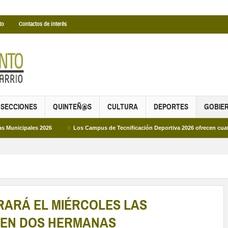
to
Contactos de interés
SECCIONES
QUINTEÑ@S
CULTURA
DEPORTES
GOBIE
les 2026
Los Campus de Tecnificación Deportiva 2026 ofrecen cuatro propues
RARÁ EL MIÉRCOLES LAS
S EN DOS HERMANAS