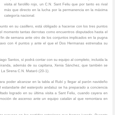
visita al farolillo rojo, un C.N. Sant Feliu que por tanto es rival
más que directo en la lucha por la permanencia en la máxima
categoría nacional.
punto en su casillero, está obligado a hacerse con los tres puntos
el momento tantas derrotas como encuentros disputados hasta el
 fin de semana ante otro de los conjuntos implicados en la pugna
octavo con 4 puntos y ante el que el Dos Hermanas estrenaba su
iago Santos, sí podrá contar con su equipo al completo, incluida la
randa, además de su capitana, Xenia Sánchez, que también se
 La Sirena C.N. Mataró (20-1).
para poder alcanzar en la tabla al Rubí y llegar al parón navideño
l estandarte del waterpolo andaluz se ha preparado a conciencia
ltado logrado en su última visita a Sant Feliu, cuando cayera en
omoción de ascenso ante un equipo catalán al que remontara en