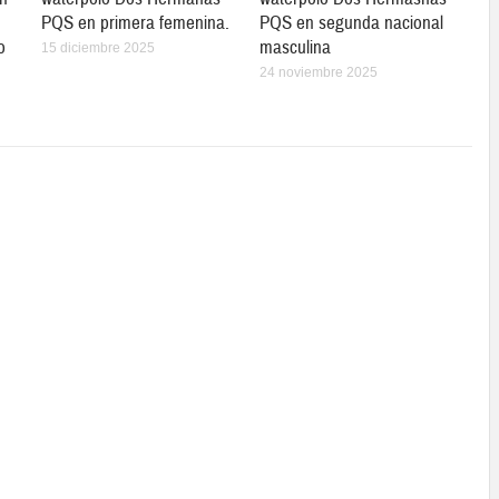
PQS en primera femenina.
PQS en segunda nacional
o
masculina
15 diciembre 2025
24 noviembre 2025