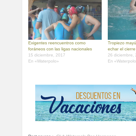
Exigentes reencuentros como
Tropiezo mayú
foráneos con las ligas nacionales
echar el cierr
15 diciembre, 2017
26 diciembre,
En «Waterpolo»
En «Waterpol