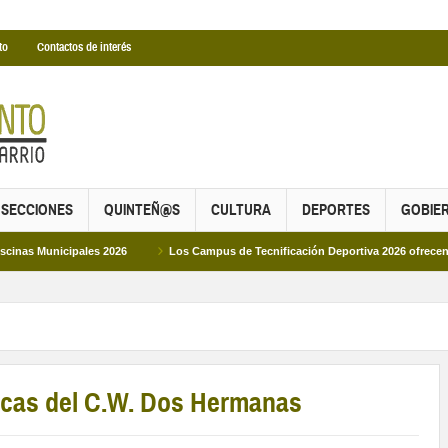
to
Contactos de interés
SECCIONES
QUINTEÑ@S
CULTURA
DEPORTES
GOBIE
ales 2026
Los Campus de Tecnificación Deportiva 2026 ofrecen cuatro propue
hicas del C.W. Dos Hermanas