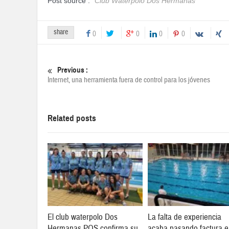
Post source :
Club Waterpolo Dos Hermanas
share
0
0
0
0
Previous :
Internet, una herramienta fuera de control para los jóvenes
Related posts
El club waterpolo Dos
La falta de experiencia
Hermanas PQS confirma su
acaba pasando factura 