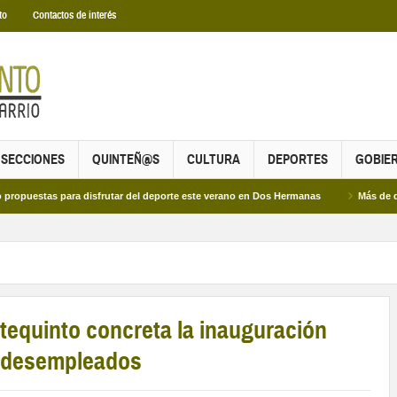
to
Contactos de interés
SECCIONES
QUINTEÑ@S
CULTURA
DEPORTES
GOBIE
s para disfrutar del deporte este verano en Dos Hermanas
Más de dos mil est
equinto concreta la inauguración
ra desempleados