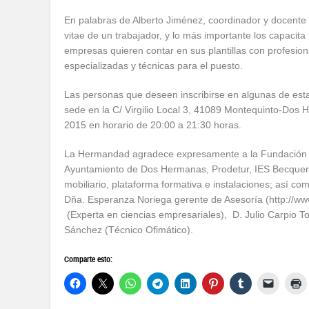
En palabras de Alberto Jiménez, coordinador y docente 
vitae de un trabajador, y lo más importante los capaci
empresas quieren contar en sus plantillas con profesi
especializadas y técnicas para el puesto.
Las personas que deseen inscribirse en algunas de est
sede en la C/ Virgilio Local 3, 41089 Montequinto-Dos He
2015 en horario de 20:00 a 21:30 horas.
La Hermandad agradece expresamente a la Fundación C
Ayuntamiento de Dos Hermanas, Prodetur, IES Becquer d
mobiliario, plataforma formativa e instalaciones; así co
Dña. Esperanza Noriega gerente de Asesoría (http://w
(Experta en ciencias empresariales), D. Julio Carpio T
Sánchez (Técnico Ofimático).
Comparte esto: