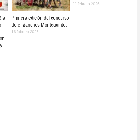
11 febrero 2026
Sra.
Primera edición del concurso
o
de enganches Montequinto.
o
16 febrero 2026
 en
 y