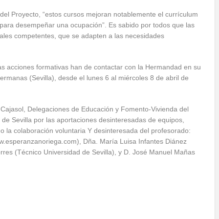
del Proyecto, “estos cursos mejoran notablemente el currículum
ta para desempeñar una ocupación”. Es sabido por todos que las
onales competentes, que se adapten a las necesidades
as acciones formativas han de contactar con la Hermandad en su
rmanas (Sevilla), desde el lunes 6 al miércoles 8 de abril de
ajasol, Delegaciones de Educación y Fomento-Vivienda del
e Sevilla por las aportaciones desinteresadas de equipos,
mo la colaboración voluntaria Y desinteresada del profesorado:
ww.esperanzanoriega.com), Dña. María Luisa Infantes Diánez
orres (Técnico Universidad de Sevilla), y D. José Manuel Mañas