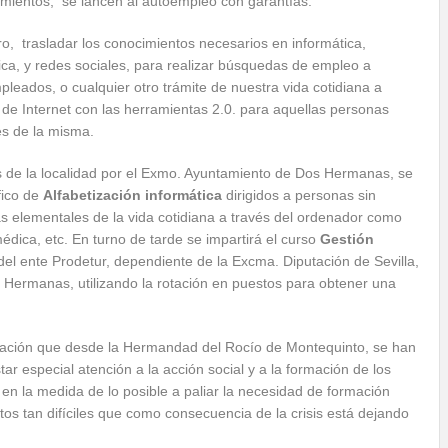
mientos, se lancen al autoempleo con garantías.
ro, trasladar los conocimientos necesarios en informática,
ica, y redes sociales, para realizar búsquedas de empleo a
leados, o cualquier otro trámite de nuestra vida cotidiana a
 de Internet con las herramientas 2.0. para aquellas personas
es de la misma.
s de la localidad por el Exmo. Ayuntamiento de Dos Hermanas, se
fico de
Alfabetización informática
dirigidos a personas sin
as elementales de la vida cotidiana a través del ordenador como
édica, etc. En turno de tarde se impartirá el curso
Gestión
del ente Prodetur, dependiente de la Excma. Diputación de Sevilla,
 Hermanas, utilizando la rotación en puestos para obtener una
mación que desde la Hermandad del Rocío de Montequinto, se han
ar especial atención a la acción social y a la formación de los
n la medida de lo posible a paliar la necesidad de formación
s tan difíciles que como consecuencia de la crisis está dejando