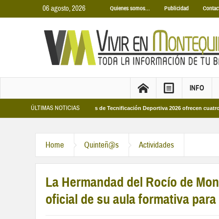
06 agosto, 2026
Quienes somos…
Publicidad
Contac
INFO
ÚLTIMAS NOTICIAS
es 2026
Los Campus de Tecnificación Deportiva 2026 ofrecen cuatro propuesta
Home
Quinteñ@s
Actividades
La Hermandad del Rocío de Mont
oficial de su aula formativa pa