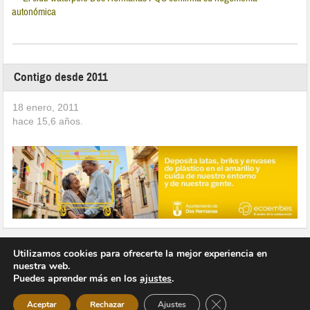
autonómica
Contigo desde 2011
18 enero, 2011
hace
15,6
años.
Utilizamos cookies para ofrecerte la mejor experiencia en
nuestra web.
Puedes aprender más en los
ajustes
.
Copyright © 2026 Vivir en Montequinto Periódico Digital
Cerrar el banner de 
Aceptar
Rechazar
Ajustes