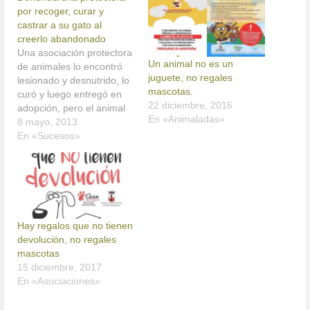
por recoger, curar y
castrar a su gato al
creerlo abandonado
Una asociación protectora
Un animal no es un
de animales lo encontró
juguete, no regales
lesionado y desnutrido, lo
mascotas.
curó y luego entregó en
22 diciembre, 2016
adopción, pero el animal
En «Animaladas»
tenía dueño Un juzgado
8 mayo, 2013
de Sevilla ha archivado la
En «Sucesos»
denuncia por presunta
apropiación indebida de
un gatito, que una
asociación protectora de
animales encontró
lesionado y desnutrido, lo
Hay regalos que no tienen
curó y…
devolución, no regales
mascotas
15 diciembre, 2017
En «Asociaciones»