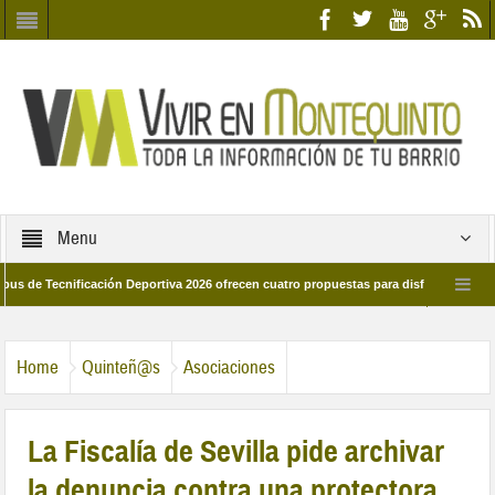
Menu
Tecnificación Deportiva 2026 ofrecen cuatro propuestas para disfrutar del deporte 
a 28 de marzo por las calles del barrio
Candidatos/as entidad Quinteña 202
Home
Quinteñ@s
Asociaciones
La Fiscalía de Sevilla pide archivar
la denuncia contra una protectora