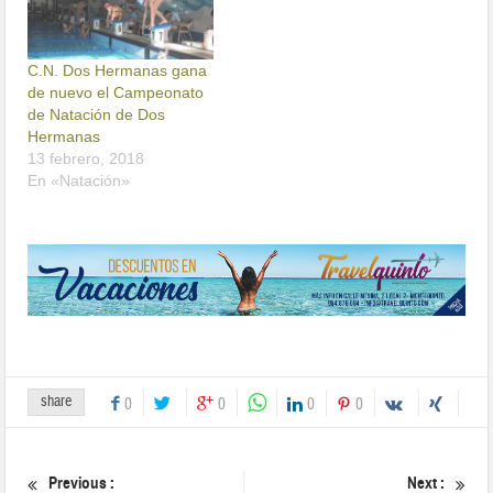
C.N. Dos Hermanas gana
de nuevo el Campeonato
de Natación de Dos
Hermanas
13 febrero, 2018
En «Natación»
share
0
0
0
0
Previous :
Next :