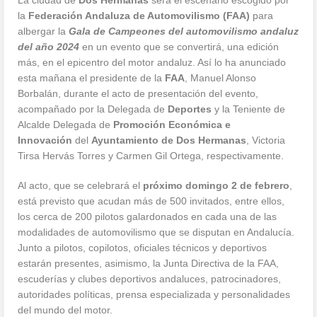
La ciudad de
Dos Hermanas
será el escenario escogido por
la
Federación Andaluza de Automovilismo (FAA)
para
albergar la
Gala de Campeones del automovilismo andaluz
del año 2024
en un evento que se convertirá, una edición
más, en el epicentro del motor andaluz. Así lo ha anunciado
esta mañana el presidente de la
FAA
, Manuel Alonso
Borbalán, durante el acto de presentación del evento,
acompañado por la Delegada de
Deportes
y la Teniente de
Alcalde Delegada de
Promoción Económica e
Innovación
del
Ayuntamiento de Dos Hermanas
, Victoria
Tirsa Hervás Torres y Carmen Gil Ortega, respectivamente.
Al acto, que se celebrará el
próximo domingo 2 de febrero
,
está previsto que acudan más de 500 invitados, entre ellos,
los cerca de 200 pilotos galardonados en cada una de las
modalidades de automovilismo que se disputan en Andalucía.
Junto a pilotos, copilotos, oficiales técnicos y deportivos
estarán presentes, asimismo, la Junta Directiva de la FAA,
escuderías y clubes deportivos andaluces, patrocinadores,
autoridades políticas, prensa especializada y personalidades
del mundo del motor.