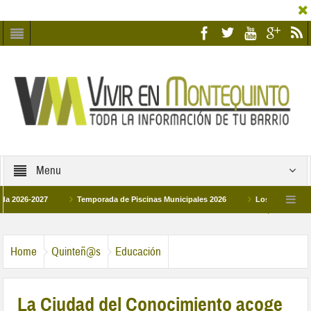
Menu
6-2027
Temporada de Piscinas Municipales 2026
Los Campus de Tecnifi
2026
La hermanadad Humildad y Pilar de Montequinto procesionará el día 28 de
Home
Quinteñ@s
Educación
La Ciudad del Conocimiento acoge