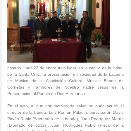
pasado lunes 22 de enero tuvo lugar, en la capilla de la Hdad.
de la Santa Cruz, la presentación en sociedad de la Escuela
de Música de la Asociación Cultural Musical Banda de
Cornetas y Tambores de Nuestro Padre Jesús de la
Presentación al Pueblo de Dos Hermanas.
En el acto, al que por motivos de salud no pudo acudir el
director de la banda, Luis Román Palacín, participaron David
Pavón Rubio (Secretario de la banda), Juan Rodríguez Martín
(Diputado de cultos), Juan Rodríguez Rubio (Fiscal de la