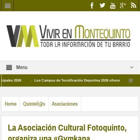
Menu
s 2026
Los Campus de Tecnificación Deportiva 2026 ofrecen cuatro propuesta
ontequinto procesionará el día 28 de marzo por las calles del barrio
Candida
Home
Quinteñ@s
Asociaciones
La Asociación Cultural Fotoquinto,
organiza una «Gymkana