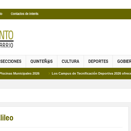
to
Contactos de interés
SECCIONES
QUINTEÑ@S
CULTURA
DEPORTES
GOBIE
ipales 2026
Los Campus de Tecnificación Deportiva 2026 ofrecen cuatro propu
lileo