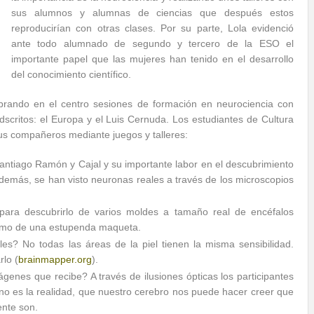
sus alumnos y alumnas de ciencias que después estos
reproducirían con otras clases. Por su parte, Lola evidenció
ante todo alumnado de segundo y tercero de la ESO el
importante papel que las mujeres han tenido en el desarrollo
del conocimiento científico.
brando en el centro sesiones de formación en neurociencia con
dscritos: el Europa y el Luis Cernuda. Los estudiantes de Cultura
a sus compañeros mediante juegos y talleres:
ntiago Ramón y Cajal y su importante labor en el descubrimiento
Además, se han visto neuronas reales a través de los microscopios
ra descubrirlo de varios moldes a tamaño real de encéfalos
como de una estupenda maqueta.
s? No todas las áreas de la piel tienen la misma sensibilidad.
lo (
brainmapper.org
).
genes que recibe? A través de ilusiones ópticas los participantes
o es la realidad, que nuestro cerebro nos puede hacer creer que
ente son.