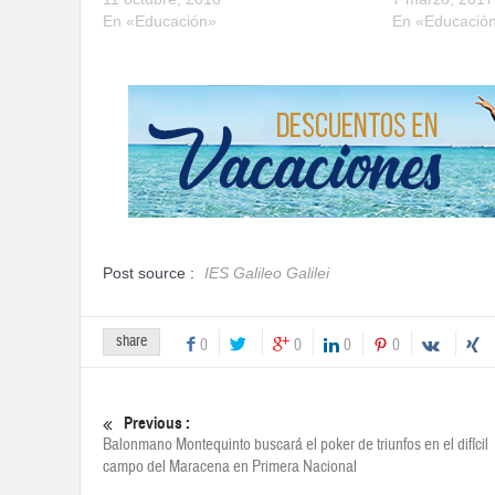
En «Educación»
En «Educació
Post source :
IES Galileo Galilei
share
0
0
0
0
Previous :
Balonmano Montequinto buscará el poker de triunfos en el difícil
campo del Maracena en Primera Nacional