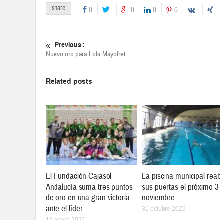
share
0
0
0
0
Previous :
Nuevo oro para Lola Mayofret
Related posts
El Fundación Cajasol
La piscina municipal reab
Andalucía suma tres puntos
sus puertas el próximo 3
de oro en una gran victoria
noviembre.
ante el líder
31 octubre 2025
19 enero 2026