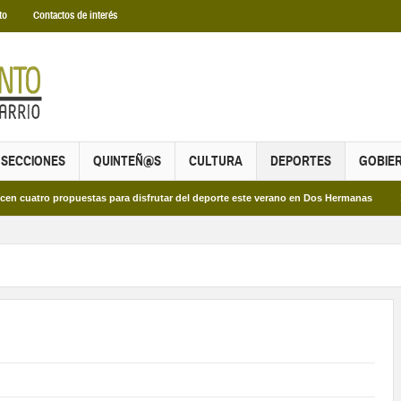
to
Contactos de interés
SECCIONES
QUINTEÑ@S
CULTURA
DEPORTES
GOBIE
ro propuestas para disfrutar del deporte este verano en Dos Hermanas
Más de 