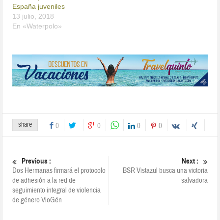
España juveniles
13 julio, 2018
En «Waterpolo»
share
0
0
0
0
Previous :
Next :
Dos Hermanas firmará el protocolo
BSR Vistazul busca una victoria
de adhesión a la red de
salvadora
seguimiento integral de violencia
de género VioGén