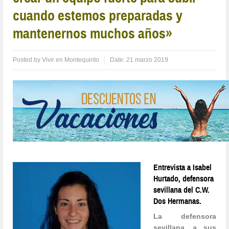
cuando estemos preparadas y
mantenernos muchos años»
Posted by
Vivir en Montequinto
Date:
21 marzo 2019
Entrevista a Isabel
Hurtado, defensora
sevillana del C.W.
Dos Hermanas.
La defensora
sevillana, a sus