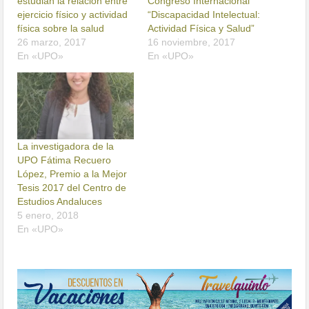
estudian la relación entre
Congreso Internacional
ejercicio físico y actividad
“Discapacidad Intelectual:
física sobre la salud
Actividad Física y Salud”
26 marzo, 2017
16 noviembre, 2017
En «UPO»
En «UPO»
La investigadora de la
UPO Fátima Recuero
López, Premio a la Mejor
Tesis 2017 del Centro de
Estudios Andaluces
5 enero, 2018
En «UPO»