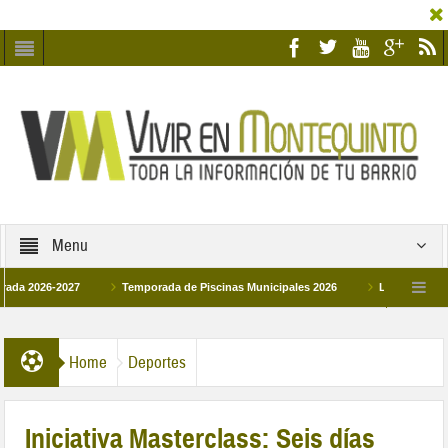
Menu
6-2027
Temporada de Piscinas Municipales 2026
Los Campus de Tecnifi
2026
La hermanadad Humildad y Pilar de Montequinto procesionará el día 28 de
Home
Deportes
Iniciativa Masterclass: Seis días