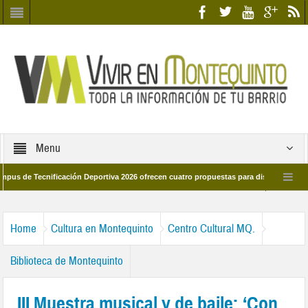
Menu
 Tecnificación Deportiva 2026 ofrecen cuatro propuestas para disfrutar del deport
ía 28 de marzo por las calles del barrio
Candidatos/as entidad Quinteña 20
Home
Cultura en Montequinto
Centro Cultural MQ.
Biblioteca de Montequinto
III Muestra musical y de baile: ‘Con