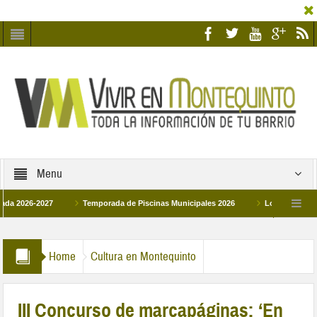
Menu
26-2027
Temporada de Piscinas Municipales 2026
Los Campus de Tecnif
a 2026
La hermanadad Humildad y Pilar de Montequinto procesionará el día 28 d
Home
Cultura en Montequinto
III Concurso de marcapáginas: ‘En