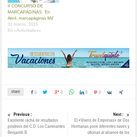
II CONCURSO DE
MARCAPÁGINAS: ‘En
Abril, marcapáginas Mil’
31 marzo, 2015
En «Actividades»
share
0
0
0
0
Previous :
Next :
Excelente racha de resultados
El «Vivero de Empresas» de Dos
positivos del C.D. Los Caminantes
Hermanas pone diferentes naves y
Benjamín B
oficinas al alcance de los