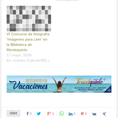
VI Concurso de fotografía
‘Imágenes para Leer’ en
la Biblioteca de
Montequinto
17 mayo, 2016
En «Centro Cultural MQ.»
share
0
0
0
0