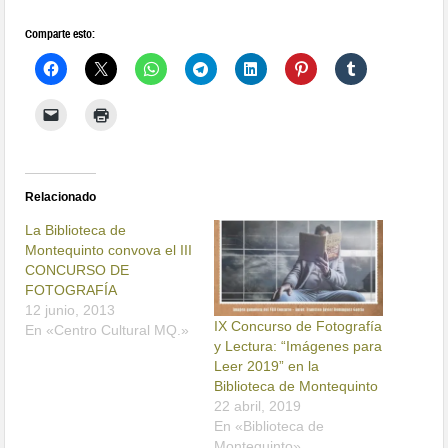
Comparte esto:
Relacionado
La Biblioteca de
Montequinto convova el III
CONCURSO DE
FOTOGRAFÍA
12 junio, 2013
IX Concurso de Fotografía
En «Centro Cultural MQ.»
y Lectura: “Imágenes para
Leer 2019” en la
Biblioteca de Montequinto
22 abril, 2019
En «Biblioteca de
Montequinto»