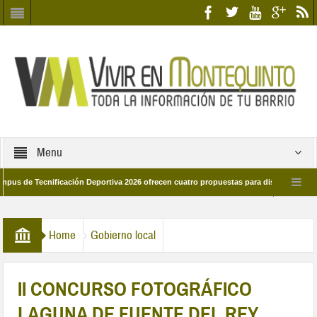
Menu
ecnificación Deportiva 2026 ofrecen cuatro propuestas para disfrutar del deporte 
a 28 de marzo por las calles del barrio
Candidatos/as entidad Quinteña 2026
Home
Gobierno local
II CONCURSO FOTOGRÁFICO
LAGUNA DE FUENTE DEL REY