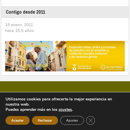
Contigo desde 2011
18 enero, 2011
hace
15,6
años.
Utilizamos cookies para ofrecerte la mejor experiencia en
nuestra web.
Copyright © 2026 Vivir en Montequinto Periódico Digital
Puedes aprender más en los
ajustes
.
Cerrar el banner de 
Aceptar
Rechazar
Ajustes