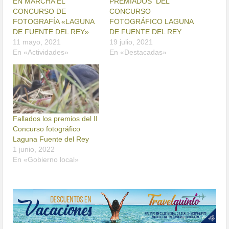
EN MARCHA EL
PREMIADOS DEL
CONCURSO DE
CONCURSO
FOTOGRAFÍA «LAGUNA
FOTOGRÁFICO LAGUNA
DE FUENTE DEL REY»
DE FUENTE DEL REY
11 mayo, 2021
19 julio, 2021
En «Actividades»
En «Destacadas»
Fallados los premios del II
Concurso fotográfico
Laguna Fuente del Rey
1 junio, 2022
En «Gobierno local»