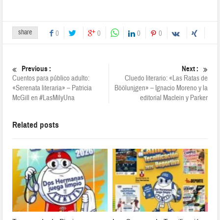
share
0
0
0
0
Previous :
Next :
Cuentos para público adulto:
Cluedo literario: «Las Ratas de
«Serenata literaria» – Patricia
Böölunjgen» – Ignacio Moreno y la
McGill en #LasMilyUna
editorial Maclein y Parker
Related posts