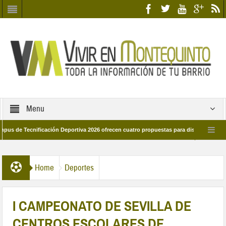
Menu
Tecnificación Deportiva 2026 ofrecen cuatro propuestas para disfrutar del deporte
ía 28 de marzo por las calles del barrio
Candidatos/as entidad Quinteña 202
Home
Deportes
I CAMPEONATO DE SEVILLA DE
CENTROS ESCOLARES DE