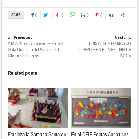
share
0
0
0
0
Previous :
Next :
A.M.A.M. estuvo presente en la II
LUIS ALBERTO MARCO
Gala Quinteño del Año con 60
COMPITE EN EL MEETING DE
Kilos de alimentos.
PADOV
Related posts
Empieza la Semana Santa en
En el CEIP Poetas Andaluces,