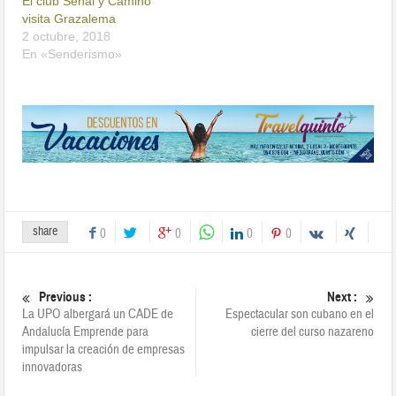
El club Señal y Camino
visita Grazalema
2 octubre, 2018
En «Senderismo»
share
0
0
0
0
Previous :
Next :
La UPO albergará un CADE de
Espectacular son cubano en el
Andalucía Emprende para
cierre del curso nazareno
impulsar la creación de empresas
innovadoras