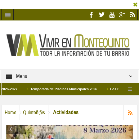
Menu
27
Temporada de Piscinas Municipales 2026
Los Campus de Tecnificaci
6
La hermanadad Humildad y Pilar de Montequinto procesionará el día 28 de mar
Actividades
Home
Quinteñ@s