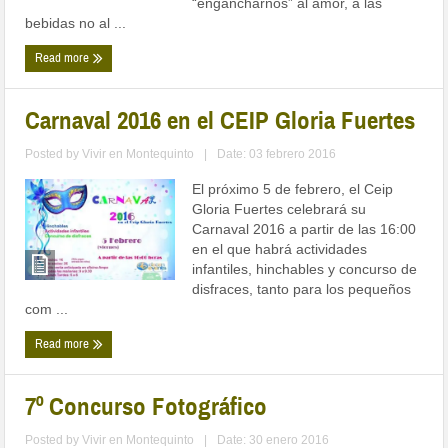
“engancharnos” al amor, a las
bebidas no al ...
Read more
Carnaval 2016 en el CEIP Gloria Fuertes
Posted by
Vivir en Montequinto
|
Date: 03 febrero 2016
El próximo 5 de febrero, el Ceip
Gloria Fuertes celebrará su
Carnaval 2016 a partir de las 16:00
en el que habrá actividades
infantiles, hinchables y concurso de
disfraces, tanto para los pequeños
com ...
Read more
7º Concurso Fotográfico
Posted by
Vivir en Montequinto
|
Date: 30 enero 2016