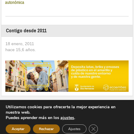
autonómica
Contigo desde 2011
18 enero, 2011
hace
15,6
años.
Utilizamos cookies para ofrecerte la mejor experiencia en
nuestra web.
Puedes aprender más en los
ajustes
.
Copyright © 2026 Vivir en Montequinto Periódico Digital
Cerrar el banner de 
Aceptar
Rechazar
Ajustes