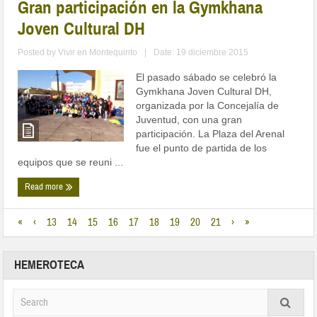
Gran participación en la Gymkhana
Joven Cultural DH
Posted by
Vivir en Montequinto
|
Date: 19 diciembre 2015
El pasado sábado se celebró la
Gymkhana Joven Cultural DH,
organizada por la Concejalía de
Juventud, con una gran
participación. La Plaza del Arenal
fue el punto de partida de los
equipos que se reuni ...
Read more
«
‹
13
14
15
16
17
18
19
20
21
›
»
HEMEROTECA