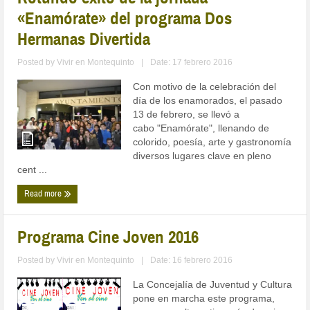
«Enamórate» del programa Dos
Hermanas Divertida
Posted by
Vivir en Montequinto
|
Date: 17 febrero 2016
Con motivo de la celebración del
día de los enamorados, el pasado
13 de febrero, se llevó a
cabo "Enamórate", llenando de
colorido, poesía, arte y gastronomía
diversos lugares clave en pleno
cent ...
Read more
Programa Cine Joven 2016
Posted by
Vivir en Montequinto
|
Date: 16 febrero 2016
La Concejalía de Juventud y Cultura
pone en marcha este programa,