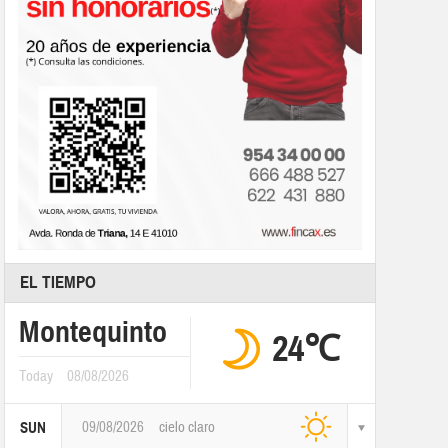
EL TIEMPO
Montequinto
24℃
Today
08/08/2026
09/08/2026
cielo claro
SUN