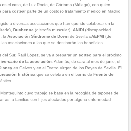
o es el caso, de Luz Rocío, de Cártama (Málaga), con quien
e para costear parte de un costoso tratamiento médico en Madrid.
rigido a diversas asociaciones que han querido colaborar en la
itado),
Duchenne
(distrofia muscular),
ANIDI
(discapacidad
, la
Asociación
Síndrome
de Down
de Sevilla o
AEPMI
(de
las asociaciones a las que se destinarán los beneficios.
 del Sur, Raúl López, se va a preparar un
sorteo
para el próximo
iversario de la asociación
. Además, de cara al mes de junio, el
Disney
en Gelves y en el Teatro Virgen de los Reyes de Sevilla. El
creación histórica
que se celebra en el barrio de
Fuente del
ástico.
 Montequinto cuyo trabajo se basa en la recogida de tapones de
udar así a familias con hijos afectados por alguna enfermedad