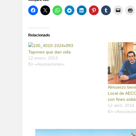
Relacionado
Tapones que dan vida
12 enero, 2013
En «Asociaciones»
Almuerzo bené
Local de AECC
con fines solid
12 abril, 2018
En «Asociacio