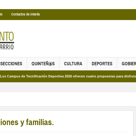
to
Contactos de interés
SECCIONES
QUINTEÑ@S
CULTURA
DEPORTES
GOBIE
us de Tecnificación Deportiva 2026 ofrecen cuatro propuestas para disfrutar del de
iones y familias.