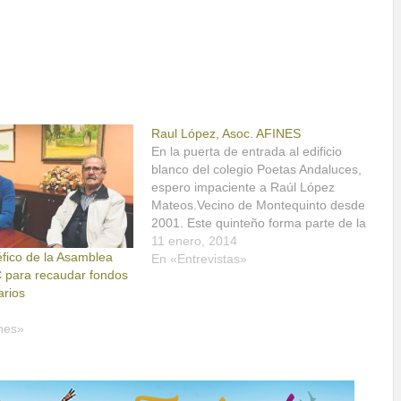
Raul López, Asoc. AFINES
En la puerta de entrada al edificio
blanco del colegio Poetas Andaluces,
espero impaciente a Raúl López
Mateos.Vecino de Montequinto desde
2001. Este quinteño forma parte de la
Junta Directiva de la Asociación
11 enero, 2014
fico de la Asamblea
AFINES, creada en junio de 2013.
En «Entrevistas»
 para recaudar fondos
Además, es el presidente del A.M.P.A
arios
del mismo colegio.Es por eso…
nes»