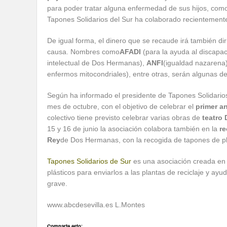
para poder tratar alguna enfermedad de sus hijos, com
Tapones Solidarios del Sur ha colaborado recientement
De igual forma, el dinero que se recaude irá también di
causa. Nombres como
AFADI
(para la ayuda al discapac
intelectual de Dos Hermanas),
ANFI
(igualdad nazarena)
enfermos mitocondriales), entre otras, serán algunas de 
Según ha informado el presidente de Tapones Solidarios
mes de octubre, con el objetivo de celebrar el
primer an
colectivo tiene previsto celebrar varias obras de
teatro 
15 y 16 de junio la asociación colabora también en la
re
Rey
de Dos Hermanas, con la recogida de tapones de pl
Tapones Solidarios de Sur
es una asociación creada en
plásticos para enviarlos a las plantas de reciclaje y ay
grave.
www.abcdesevilla.es L.Montes
Comparte esto: