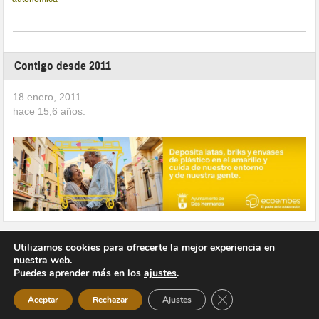
Contigo desde 2011
18 enero, 2011
hace
15,6
años.
Utilizamos cookies para ofrecerte la mejor experiencia en
nuestra web.
Puedes aprender más en los
ajustes
.
Copyright © 2026 Vivir en Montequinto Periódico Digital
Cerrar el banner de 
Aceptar
Rechazar
Ajustes