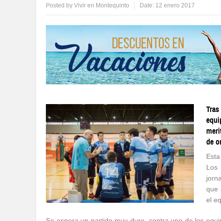
Posted by
Vivir en Montequinto
Date:
12 enero 2017
Tras
equi
meri
de o
Esta
Los 
jorn
que 
el e
Se espera un partido muy duro, contra uno de los equip