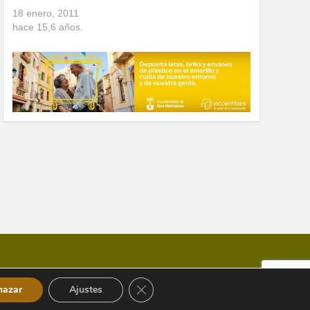
18 enero, 2011
hace
15,6
años.
Cerrar el banner de cookies RGPD
hazar
Ajustes