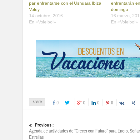
par enfrentarse con el Ushuaïa Ibiza
enfrentarán en
Voley
domingo
14 octubre, 2016
16 marzo, 201
En «Voleibol»
En «Voleibol»
share
0
0
0
0
Previous :
Agenda de actividades de “Crecer con Futuro” para Enero; Soña
Estrellas