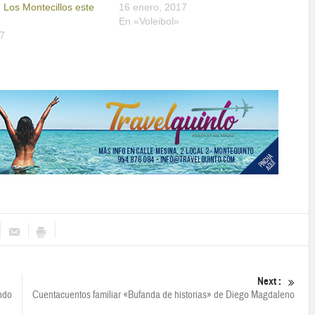
 Los Montecillos este
16 enero, 2017
En «Voleibol»
7
Next :
ndo
Cuentacuentos familiar «Bufanda de historias» de Diego Magdaleno