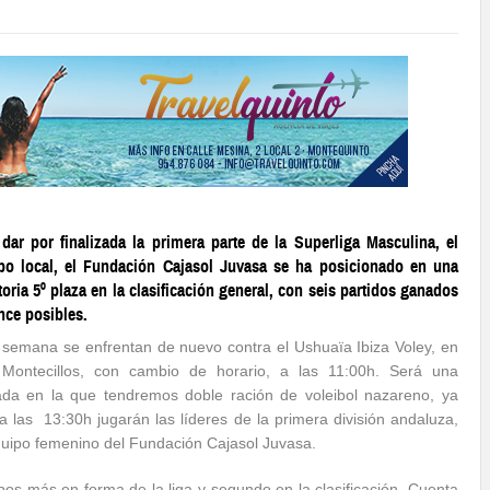
 dar por finalizada la primera parte de la Superliga Masculina, el
po local, el Fundación Cajasol Juvasa se ha posicionado en una
toria 5º plaza en la clasificación general, con seis partidos ganados
nce posibles.
 semana se enfrentan de nuevo contra el Ushuaïa Ibiza Voley, en
Montecillos, con cambio de horario, a las 11:00h. Será una
ada en la que tendremos doble ración de voleibol nazareno, ya
a las 13:30h jugarán las líderes de la primera división andaluza,
quipo femenino del Fundación Cajasol Juvasa.
os más en forma de la liga y segundo en la clasificación. Cuenta