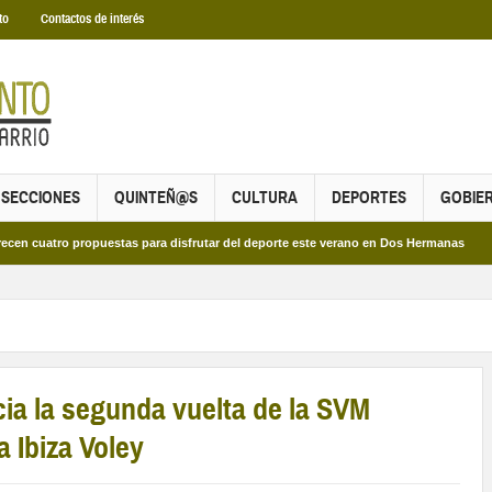
to
Contactos de interés
SECCIONES
QUINTEÑ@S
CULTURA
DEPORTES
GOBIE
ro propuestas para disfrutar del deporte este verano en Dos Hermanas
Más de
cia la segunda vuelta de la SVM
 Ibiza Voley