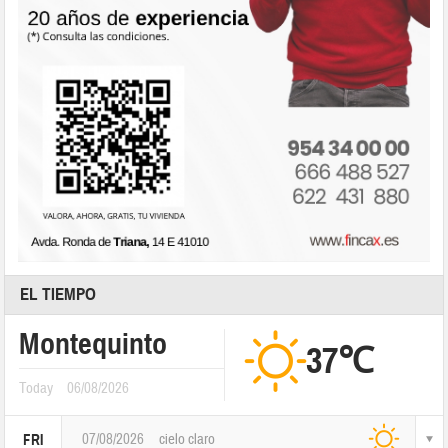
EL TIEMPO
Montequinto
37℃
Today
06/08/2026
07/08/2026
cielo claro
FRI