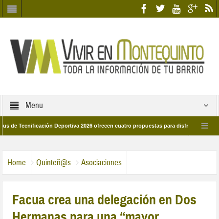
Menu
cnificación Deportiva 2026 ofrecen cuatro propuestas para disfrutar del deporte e
 28 de marzo por las calles del barrio
Candidatos/as entidad Quinteña 2026
Home
Quinteñ@s
Asociaciones
Facua crea una delegación en Dos
Hermanas para una “mayor