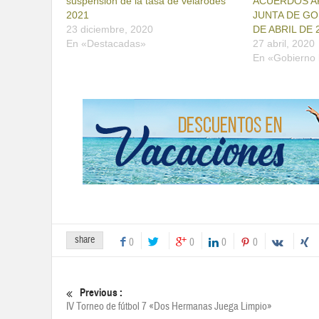
suspensión de la tasa de velarodes
ACUERDOS A
2021
JUNTA DE GO
23 diciembre, 2020
DE ABRIL DE 
En «Destacadas»
27 abril, 2020
En «Gobierno 
share
0
0
0
0
Previous :
IV Torneo de fútbol 7 «Dos Hermanas Juega Limpio»