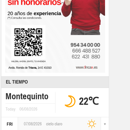
EL TIEMPO
Montequinto
22℃
Today
06/08/2026
07/08/2026
cielo claro
FRI