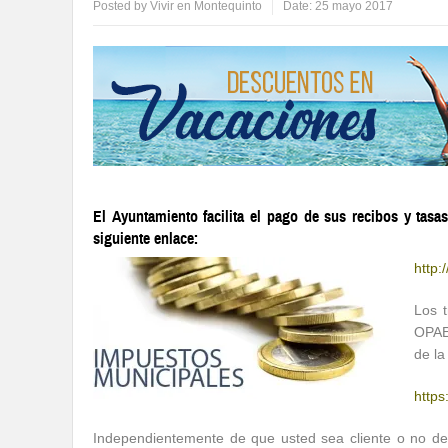
Posted by
Vivir en Montequinto
Date:
25 mayo 2017
El Ayuntamiento facilita el pago de sus recibos y tasa
siguiente enlace:
http
Los t
OPAEF
de la
https
Independientemente de que usted sea cliente o no de 