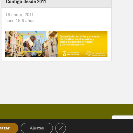
Contigo desde 2011
18 enero, 2011
hace
15,6
años.
Cerrar el banner de cookies RGPD
hazar
Ajustes