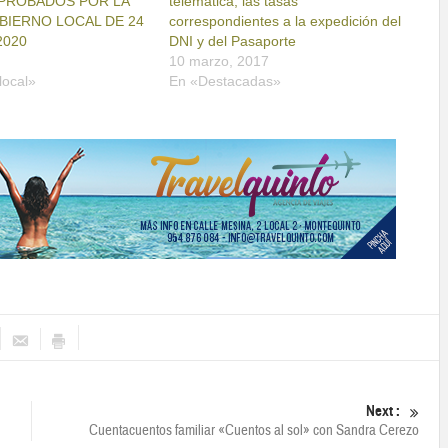
PROBADOS POR LA
telemática, las tasas
BIERNO LOCAL DE 24
correspondientes a la expedición del
2020
DNI y del Pasaporte
10 marzo, 2017
local»
En «Destacadas»
Next :
Cuentacuentos familiar «Cuentos al sol» con Sandra Cerezo