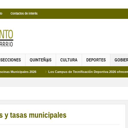
to
Contactos de interés
SECCIONES
QUINTEÑ@S
CULTURA
DEPORTES
GOBIE
ipales 2026
Los Campus de Tecnificación Deportiva 2026 ofrecen cuatro prop
os y tasas municipales