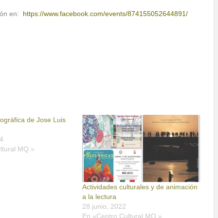
ón en:
https://www.facebook.com/events/874155052644891/
ográfica de Jose Luis
4
ltural MQ.»
Actividades culturales y de animación
a la lectura
28 junio, 2022
En «Centro Cultural MQ.»