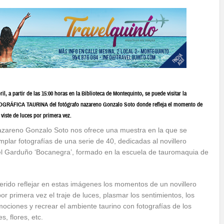
il, a partir de las 15:00 horas en la Biblioteca de Montequinto, se puede visitar la
ÁFICA TAURINA del fotógrafo nazareno Gonzalo Soto donde refleja el momento de
 viste de luces por primera vez.
nazareno Gonzalo Soto nos ofrece una muestra en la que se
plar fotografías de una serie de 40, dedicadas al novillero
el Garduño ‘Bocanegra’, formado en la escuela de tauromaquia de
uerido reflejar en estas imágenes los momentos de un novillero
or primera vez el traje de luces, plasmar los sentimientos, los
mociones y recrear el ambiente taurino con fotografías de los
es, flores, etc.