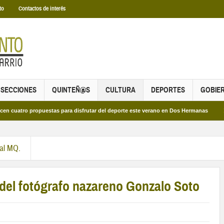
to
Contactos de interés
SECCIONES
QUINTEÑ@S
CULTURA
DEPORTES
GOBIE
o propuestas para disfrutar del deporte este verano en Dos Hermanas
Más de 
ral MQ.
 del fotógrafo nazareno Gonzalo Soto