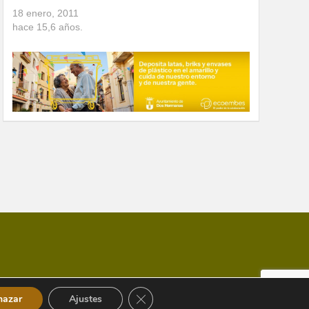
18 enero, 2011
hace
15,6
años.
Cerrar el banner de cookies RGPD
hazar
Ajustes