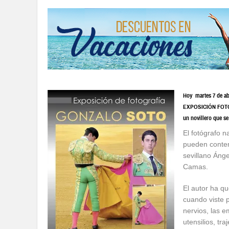
Hoy martes 7 de abr
EXPOSICIÓN FOTOGR
un novillero que se
El fotógrafo 
pueden contem
sevillano Áng
Camas.
El autor ha q
cuando viste p
nervios, las e
utensilios, traj