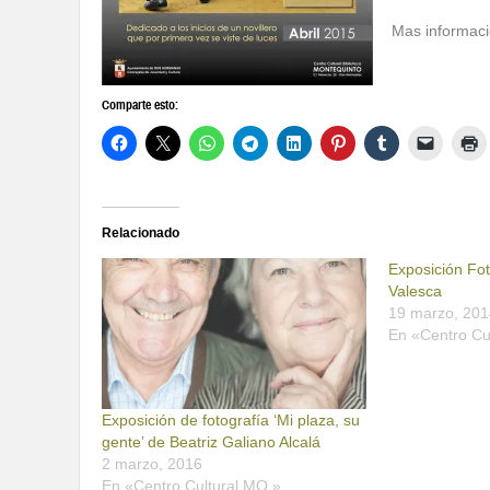
Mas informaci
Comparte esto:
Relacionado
Exposición Fot
Valesca
19 marzo, 201
En «Centro Cu
Exposición de fotografía ‘Mi plaza, su
gente’ de Beatriz Galiano Alcalá
2 marzo, 2016
En «Centro Cultural MQ.»