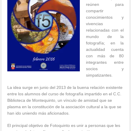
reúnen para
compartir
conocimientos y
vivencias
relacionadas con el
mundo de la
fotografía; en la
actualidad cuenta
con más de 80
integrantes entre
socios y
simpatizantes.
La idea surge en junio del 2013 de la buena relación existente
entre los alumnos del curso de fotografía impartido en el C.C.
Biblioteca de Montequinto, un vínculo de amistad que se
plasma en la constitución de la asociación cultural a la que se
han ido uniendo más aficionados.
El principal objeti
vo de Fotoquinto es unir a personas que les