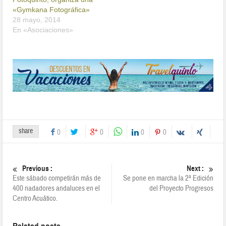
«Gymkana Fotográfica»
28 mayo, 2014
En «Asociaciones»
share
0
0
0
0
Previous :
Next :
Este sábado competirán más de
Se pone en marcha la 2ª Edición
400 nadadores andaluces en el
del Proyecto Progresos
Centro Acuático.