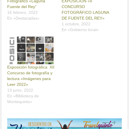
Fotográfico «Laguna
EXPOSICIÓN «II
Fuente del Rey”
CONCURSO
16 febrero, 2022
FOTOGRÁFICO LAGUNA
En «Destacadas»
DE FUENTE DEL REY»
1 octubre, 2022
En «Gobierno local»
Exposición fotográfica: XII
Concurso de fotografía y
lectura «Imágenes para
Leer 2022»
13 junio, 2022
En «Biblioteca de
Montequinto»