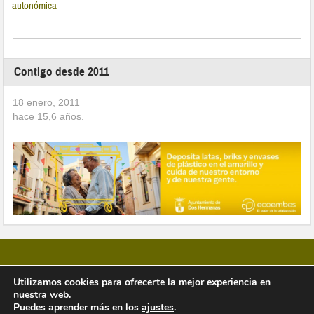
autonómica
Contigo desde 2011
18 enero, 2011
hace
15,6
años.
Utilizamos cookies para ofrecerte la mejor experiencia en
nuestra web.
Copyright © 2026 Vivir en Montequinto Periódico Digital
Puedes aprender más en los
ajustes
.