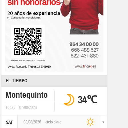
EL TIEMPO
Montequinto
34℃
Today
07/08/2026
08/08/2026
cielo claro
SAT