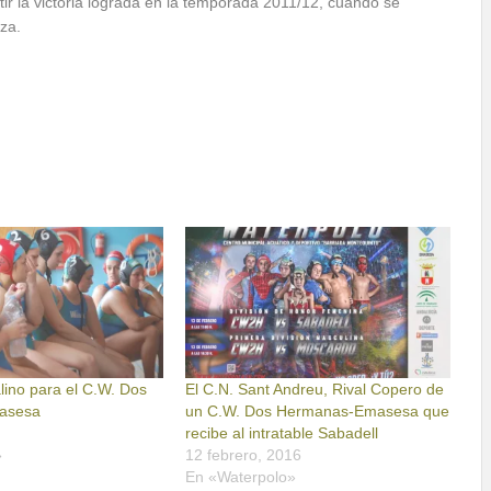
r la victoria lograda en la temporada 2011/12, cuando se
za.
lino para el C.W. Dos
El C.N. Sant Andreu, Rival Copero de
asesa
un C.W. Dos Hermanas-Emasesa que
recibe al intratable Sabadell
»
12 febrero, 2016
En «Waterpolo»