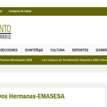
to
Contactos de interés
SECCIONES
QUINTEÑ@S
CULTURA
DEPORTES
GOBIE
icipales 2026
Los Campus de Tecnificación Deportiva 2026 ofrecen cuatro pro
W. Dos Hermanas-EMASESA