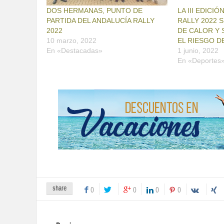
DOS HERMANAS, PUNTO DE
LA III EDICI
PARTIDA DEL ANDALUCÍA RALLY
RALLY 2022 
2022
DE CALOR Y 
10 marzo, 2022
EL RIESGO D
En «Destacadas»
1 junio, 2022
En «Deportes
share
0
0
0
0