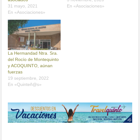
31 mayo, 2021
En «Asociaciones»
En «Asociaciones»
La Hermandad Ntra. Sra.
del Rocío de Montequinto
y ACOQUINTO, aúnan
fuerzas
19 septiembre, 2022
En «Quinteñ@s»