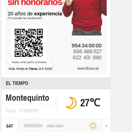
EL TIEMPO
Montequinto
27℃
Today
07/08/2026
08/08/2026
cielo claro
SAT