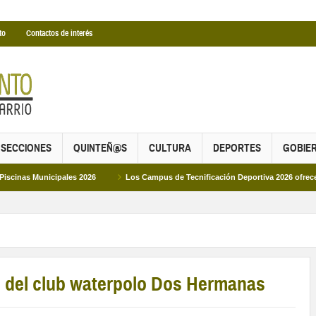
to
Contactos de interés
SECCIONES
QUINTEÑ@S
CULTURA
DEPORTES
GOBIE
ipales 2026
Los Campus de Tecnificación Deportiva 2026 ofrecen cuatro prop
 del club waterpolo Dos Hermanas