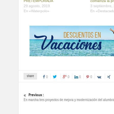
PRETEMPORADA
comienza la p
29 agosto, 2019
3 septiembre,
En «Waterpolo»
En «Destacad
share
0
0
0
0
Previous :
En marcha tres proyectos de mejora y modernización del alumbr