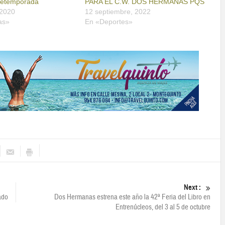
retemporada
PARA EL C.W. DOS HERMANAS PQS
 2020
12 septiembre, 2022
as»
En «Deportes»
Next :
ado
Dos Hermanas estrena este año la 42ª Feria del Libro en
Entrenúcleos, del 3 al 5 de octubre