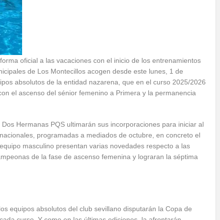
rma oficial a las vacaciones con el inicio de los entrenamientos
nicipales de Los Montecillos acogen desde este lunes, 1 de
uipos absolutos de la entidad nazarena, que en el curso 2025/2026
 con el ascenso del sénior femenino a Primera y la permanencia
.W. Dos Hermanas PQS ultimarán sus incorporaciones para iniciar al
as nacionales, programadas a mediados de octubre, en concreto el
r equipo masculino presentan varias novedades respecto a las
mpeonas de la fase de ascenso femenina y lograran la séptima
los equipos absolutos del club sevillano disputarán la Copa de
 cada curso. Y como en las últimas ediciones, la afrontarán