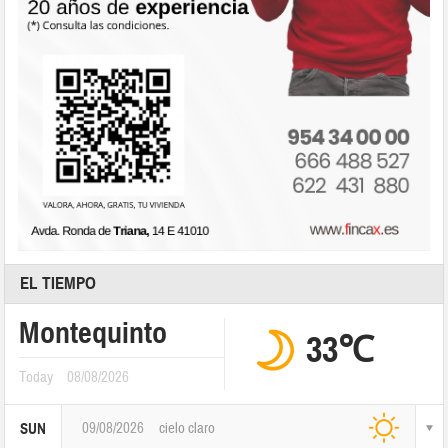
EL TIEMPO
Montequinto
33℃
Today
08/08/2026
09/08/2026
cielo claro
SUN