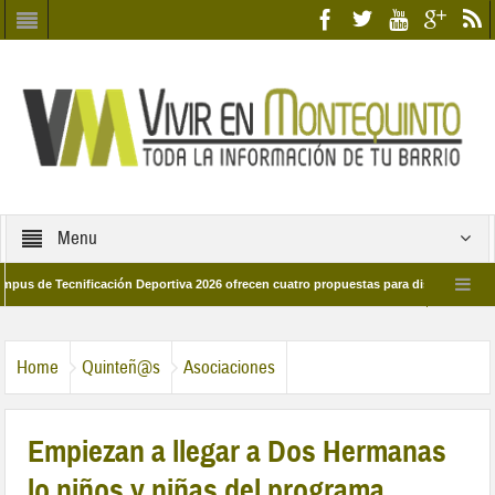
Menu
 Tecnificación Deportiva 2026 ofrecen cuatro propuestas para disfrutar del deport
día 28 de marzo por las calles del barrio
Candidatos/as entidad Quinteña 20
Home
Quinteñ@s
Asociaciones
Empiezan a llegar a Dos Hermanas
lo niños y niñas del programa