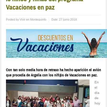
Vacaciones en paz
Posted by
Vivir en Montequinto
Date:
27 junio 2018
Con tan solo media hora de retraso ha hecho aparición el avión
que procedía de Argelia con los niñ@s de Vacaciones en paz.
En
el
día
de
hoy