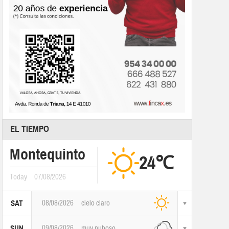
EL TIEMPO
Montequinto
24℃
Today
07/08/2026
08/08/2026
cielo claro
SAT
09/08/2026
muy nuboso
SUN