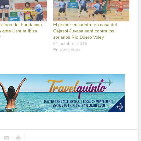
ictoria del Fundación
El primer encuentro en casa del
 ante Ushuïa Ibiza
Cajasol Juvasa será contra los
7
sorianos Río Duero Voley
21 octubre, 2016
En «Voleibol»