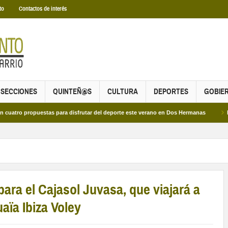
to
Contactos de interés
SECCIONES
QUINTEÑ@S
CULTURA
DEPORTES
GOBIE
propuestas para disfrutar del deporte este verano en Dos Hermanas
Más de dos
ara el Cajasol Juvasa, que viajará a
aïa Ibiza Voley