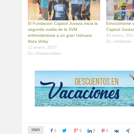
El Fundación Cajasol Juvasa inicia la
Emocionante v
segunda vuelta de la SVM
Cajasol Juvasa
enfrentándose a un gran Ushuaïa
16 enero, 201
Ibiza Voley
En «Voleibol»
12 enero, 2017
En «Destacadas»
share
0
0
0
0