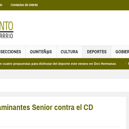
to
Contactos de interés
SECCIONES
QUINTEÑ@S
CULTURA
DEPORTES
GOBIE
propuestas para disfrutar del deporte este verano en Dos Hermanas
Más de do
aminantes Senior contra el CD