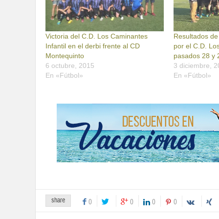
Victoria del C.D. Los Caminantes
Resultados de 
Infantil en el derbi frente al CD
por el C.D. Lo
Montequinto
pasados 28 y 
6 octubre, 2015
3 diciembre, 
En «Fútbol»
En «Fútbol»
share
0
0
0
0