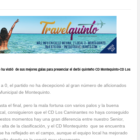
e ha vistió de sus mejores galas para presenciar el derbi quinteño CD Montequinto-CD Los
 0, el partido no ha decepcionó al gran número de aficionados
Municipal de Montequinto.
sta el final, pero la mala fortuna con varios palos y la buena
ocal, consiguieron que el CD Los Caminantes no haya conseguido
n estos momentos hay una gran diferencia entre nuestro Senior,
 alta de la clasificación, y el CD Montequinto que se encuentra
 se ha reflejado en el campo, aunque el equipo local ha mejorado
uelta donde se le venció muy claramente.