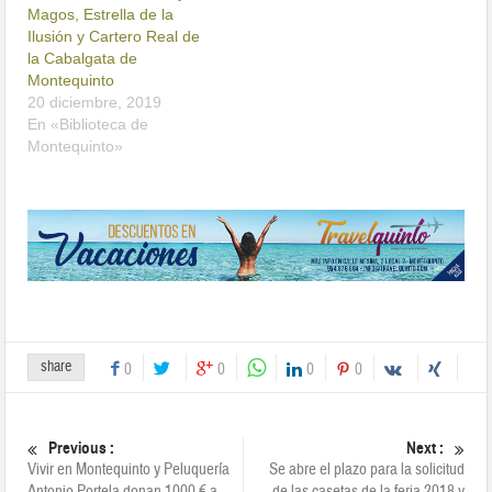
Magos, Estrella de la
Ilusión y Cartero Real de
la Cabalgata de
Montequinto
20 diciembre, 2019
En «Biblioteca de
Montequinto»
share
0
0
0
0
Previous :
Next :
Vivir en Montequinto y Peluquería
Se abre el plazo para la solicitud
Antonio Portela donan 1000 € a
de las casetas de la feria 2018 y