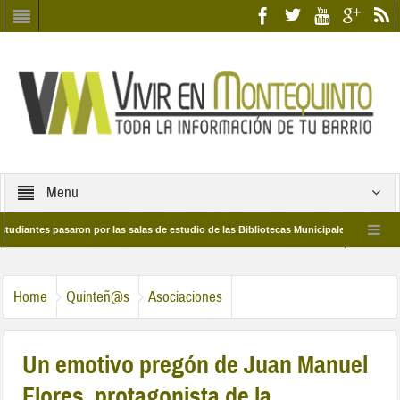
Menu
s pasaron por las salas de estudio de las Bibliotecas Municipales y del Edificio Bécqu
tos/as Quinteño/a del año 2026
Dos Hermanas entrega este jueves la Medall
Home
Quinteñ@s
Asociaciones
Un emotivo pregón de Juan Manuel
Flores, protagonista de la