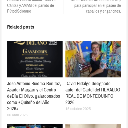
Cáritas y AMAM del partido de
para participar en el paseo de
FútbolSolidario
caballos y enganches.
Related posts
José Antonio Biedma Benítez,
David Hidalgo designado
Asador Margari y el Centro
autor del Cartel del HERALDO
deDía El Olivo, galardonados
REAL DE MONTEQUINTO
como «Quiteño del Año
2026
2026».
15 octubre 2025
06 abril 2026