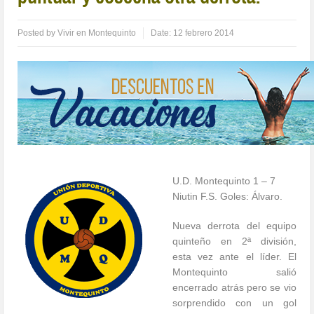
Posted by
Vivir en Montequinto
Date:
12 febrero 2014
U.D. Montequinto 1 – 7
Niutin F.S. Goles: Álvaro.
Nueva derrota del equipo
quinteño en 2ª división,
esta vez ante el líder. El
Montequinto salió
encerrado atrás pero se vio
sorprendido con un gol