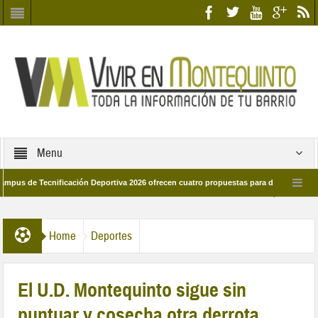
Menu
e Tecnificación Deportiva 2026 ofrecen cuatro propuestas para disfrutar del depor
 día 28 de marzo por las calles del barrio
Candidatos/as entidad Quinteña 2
Home
Deportes
El U.D. Montequinto sigue sin
puntuar y cosecha otra derrota.