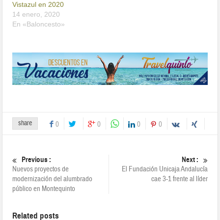
Vistazul en 2020
14 enero, 2020
En «Baloncesto»
share
0
0
0
0
Previous :
Next :
Nuevos proyectos de
El Fundación Unicaja Andalucía
modernización del alumbrado
cae 3-1 frente al líder
público en Montequinto
Related posts