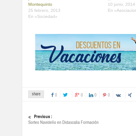
Montequinto
10 junio, 2014
25 febrero, 2013
En «Asociacio
En «Sociedad»
share
0
0
0
0
Previous :
Sorteo Navideño en Didascalia Formación