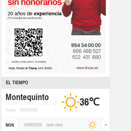
EL TIEMPO
Montequinto
36℃
Today
09/08/2026
10/08/2026
cielo claro
MON