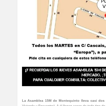
La Asamblea 15M de Montequinto lleva casi dos 
Vivienda y Encuentro). A él llegan casos de todo tipo d