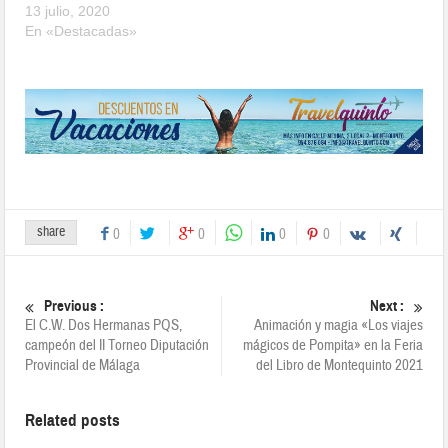
13 julio, 2020
En «Destacadas»
share
0
0
0
0
Previous :
Next :
El C.W. Dos Hermanas PQS,
Animación y magia «Los viajes
campeón del II Torneo Diputación
mágicos de Pompita» en la Feria
Provincial de Málaga
del Libro de Montequinto 2021
Related posts